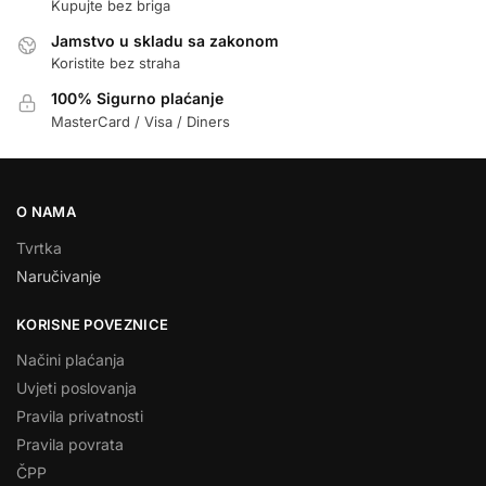
Kupujte bez briga
Jamstvo u skladu sa zakonom
Koristite bez straha
100% Sigurno plaćanje
MasterCard / Visa / Diners
O NAMA
Tvrtka
Naručivanje
KORISNE POVEZNICE
Načini plaćanja
Uvjeti poslovanja
Pravila privatnosti
Pravila povrata
ČPP