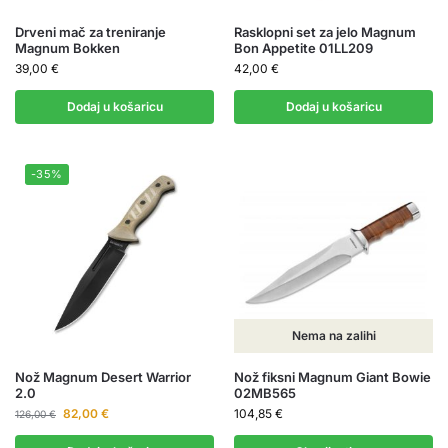
Drveni mač za treniranje
Rasklopni set za jelo Magnum
Magnum Bokken
Bon Appetite 01LL209
39,00
€
42,00
€
Dodaj u košaricu
Dodaj u košaricu
-35%
Nema na zalihi
Nož Magnum Desert Warrior
Nož fiksni Magnum Giant Bowie
2.0
02MB565
82,00
€
104,85
€
126,00
€