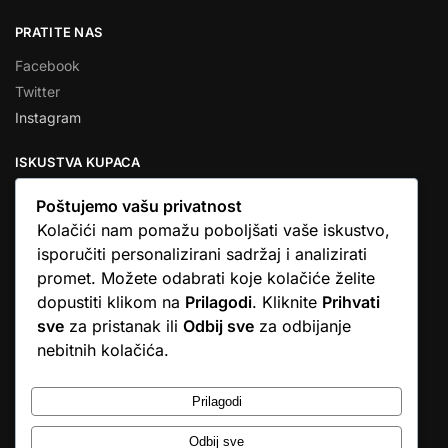
PRATITE NAS
Facebook
Twitter
Instagram
ISKUSTVA KUPACA
Poštujemo vašu privatnost
Kolačići nam pomažu poboljšati vaše iskustvo,
isporučiti personalizirani sadržaj i analizirati
★★★★★
promet. Možete odabrati koje kolačiće želite
… Ono što me se dojmilo je ljudski pristup i njihova briga da
dopustiti klikom na
Prilagodi
. Kliknite
Prihvati
dobijem što sam naručio. U većini web shopova nitko vas ne
sve
za pristanak ili
Odbij sve
za odbijanje
zove, samo otkažu narudžbu. …
nebitnih kolačića.
Stjepan D.M.
© Argus elektronika d.o.o.
Prilagodi
Odbij sve