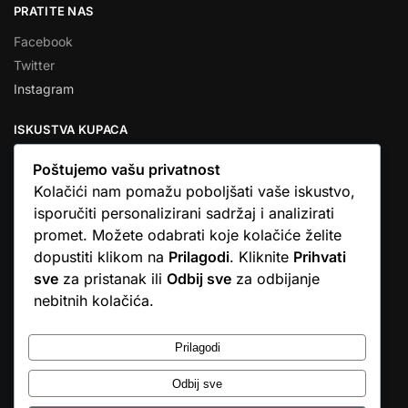
PRATITE NAS
Facebook
Twitter
Instagram
ISKUSTVA KUPACA
Poštujemo vašu privatnost
Kolačići nam pomažu poboljšati vaše iskustvo,
isporučiti personalizirani sadržaj i analizirati
★★★★★
promet. Možete odabrati koje kolačiće želite
… Ono što me se dojmilo je ljudski pristup i njihova briga da
dopustiti klikom na
Prilagodi
. Kliknite
Prihvati
dobijem što sam naručio. U većini web shopova nitko vas ne
sve
za pristanak ili
Odbij sve
za odbijanje
zove, samo otkažu narudžbu. …
nebitnih kolačića.
Stjepan D.M.
© Argus elektronika d.o.o.
Prilagodi
Odbij sve