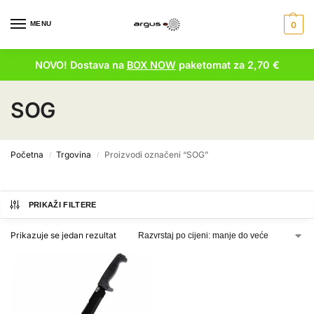
MENU
0
NOVO! Dostava na
BOX NOW
paketomat za 2,70 €
SOG
Početna
Trgovina
Proizvodi označeni “SOG”
/
/
PRIKAŽI FILTERE
Prikazuje se jedan rezultat