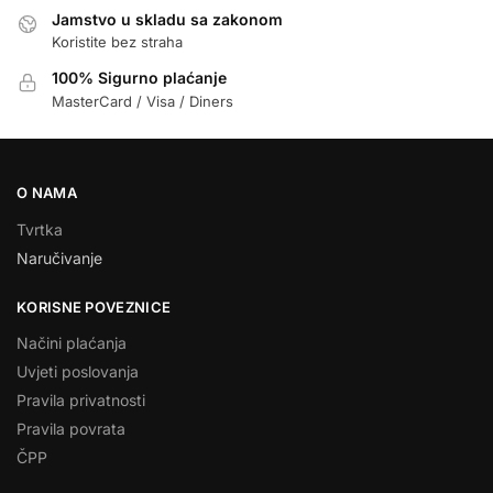
Jamstvo u skladu sa zakonom
Koristite bez straha
100% Sigurno plaćanje
MasterCard / Visa / Diners
O NAMA
Tvrtka
Naručivanje
KORISNE POVEZNICE
Načini plaćanja
Uvjeti poslovanja
Pravila privatnosti
Pravila povrata
ČPP