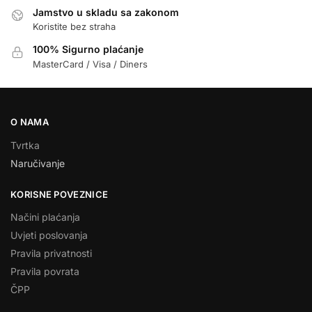
Jamstvo u skladu sa zakonom
Koristite bez straha
100% Sigurno plaćanje
MasterCard / Visa / Diners
O NAMA
Tvrtka
Naručivanje
KORISNE POVEZNICE
Načini plaćanja
Uvjeti poslovanja
Pravila privatnosti
Pravila povrata
ČPP