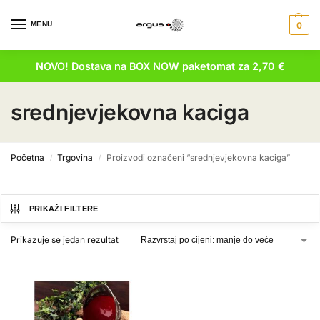
MENU
0
NOVO! Dostava na
BOX NOW
paketomat za 2,70 €
srednjevjekovna kaciga
Početna
Trgovina
Proizvodi označeni “srednjevjekovna kaciga”
/
/
PRIKAŽI FILTERE
Prikazuje se jedan rezultat