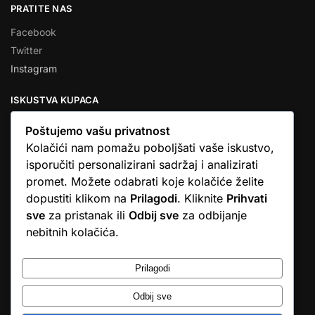
PRATITE NAS
Facebook
Twitter
Instagram
ISKUSTVA KUPACA
Poštujemo vašu privatnost
Kolačići nam pomažu poboljšati vaše iskustvo,
isporučiti personalizirani sadržaj i analizirati
★★★★★
promet. Možete odabrati koje kolačiće želite
… Ono što me se dojmilo je ljudski pristup i njihova briga da
dopustiti klikom na
Prilagodi
. Kliknite
Prihvati
dobijem što sam naručio. U većini web shopova nitko vas ne
sve
za pristanak ili
Odbij sve
za odbijanje
zove, samo otkažu narudžbu. …
nebitnih kolačića.
Stjepan D.M.
© Argus elektronika d.o.o.
Prilagodi
Odbij sve