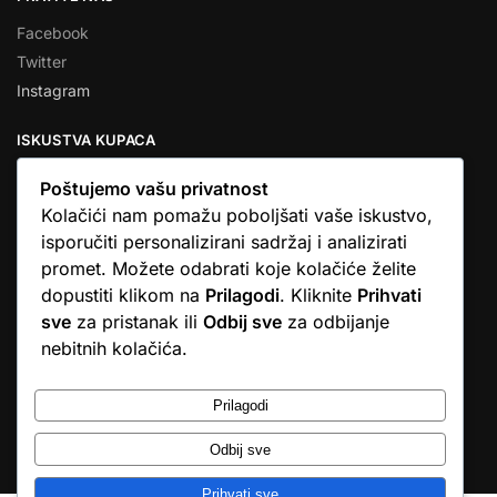
Facebook
Twitter
Instagram
ISKUSTVA KUPACA
Poštujemo vašu privatnost
Kolačići nam pomažu poboljšati vaše iskustvo,
isporučiti personalizirani sadržaj i analizirati
★★★★★
promet. Možete odabrati koje kolačiće želite
… Ono što me se dojmilo je ljudski pristup i njihova briga da
dopustiti klikom na
Prilagodi
. Kliknite
Prihvati
dobijem što sam naručio. U većini web shopova nitko vas ne
sve
za pristanak ili
Odbij sve
za odbijanje
zove, samo otkažu narudžbu. …
nebitnih kolačića.
Stjepan D.M.
© Argus elektronika d.o.o.
Prilagodi
Odbij sve
Prihvati sve