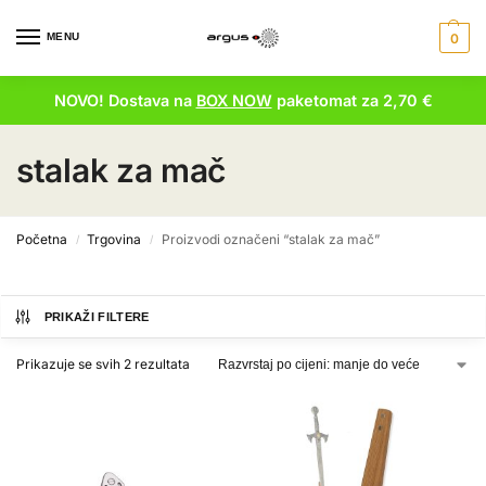
MENU
0
NOVO! Dostava na
BOX NOW
paketomat za 2,70 €
stalak za mač
Početna
Trgovina
Proizvodi označeni “stalak za mač”
/
/
PRIKAŽI FILTERE
Prikazuje se svih 2 rezultata