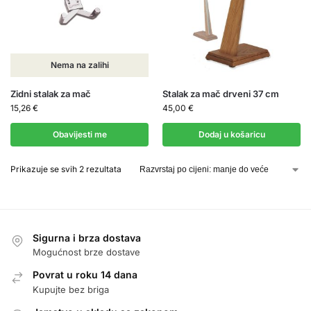
Nema na zalihi
Zidni stalak za mač
Stalak za mač drveni 37 cm
15,26
€
45,00
€
Obavijesti me
Dodaj u košaricu
Prikazuje se svih 2 rezultata
Sigurna i brza dostava
Mogućnost brze dostave
Povrat u roku 14 dana
Kupujte bez briga