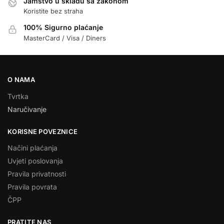
Jamstvo u skladu sa zakonom
Koristite bez straha
100% Sigurno plaćanje
MasterCard / Visa / Diners
O NAMA
Tvrtka
Naručivanje
KORISNE POVEZNICE
Načini plaćanja
Uvjeti poslovanja
Pravila privatnosti
Pravila povrata
ČPP
PRATITE NAS