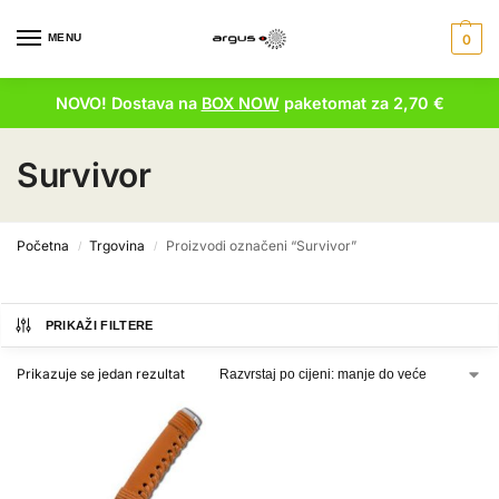
MENU
0
NOVO! Dostava na
BOX NOW
paketomat za 2,70 €
Survivor
Početna
Trgovina
Proizvodi označeni “Survivor”
/
/
PRIKAŽI FILTERE
Prikazuje se jedan rezultat