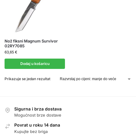
Nož fiksni Magnum Survivor
02RY7085
63,65
€
Dodaj u košaricu
Prikazuje se jedan rezultat
Sigurna i brza dostava
Mogućnost brze dostave
Povrat u roku 14 dana
Kupujte bez briga