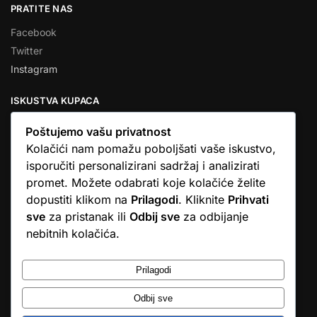
PRATITE NAS
Facebook
Twitter
Instagram
ISKUSTVA KUPACA
Poštujemo vašu privatnost
Kolačići nam pomažu poboljšati vaše iskustvo,
isporučiti personalizirani sadržaj i analizirati
★★★★★
promet. Možete odabrati koje kolačiće želite
… Ono što me se dojmilo je ljudski pristup i njihova briga da
dopustiti klikom na
Prilagodi
. Kliknite
Prihvati
dobijem što sam naručio. U većini web shopova nitko vas ne
sve
za pristanak ili
Odbij sve
za odbijanje
zove, samo otkažu narudžbu. …
nebitnih kolačića.
Stjepan D.M.
© Argus elektronika d.o.o.
Prilagodi
Odbij sve