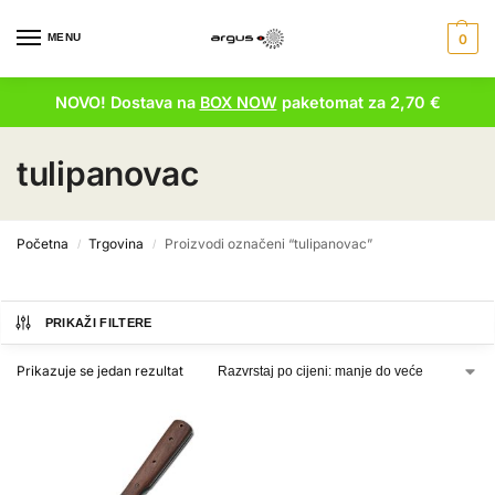
MENU
0
NOVO! Dostava na
BOX NOW
paketomat za 2,70 €
tulipanovac
Početna
Trgovina
Proizvodi označeni “tulipanovac”
/
/
PRIKAŽI FILTERE
Prikazuje se jedan rezultat