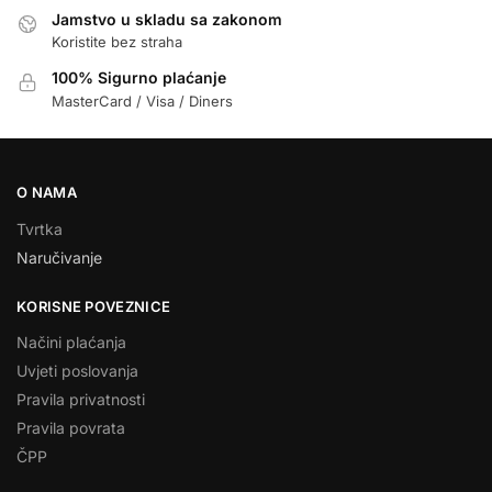
Jamstvo u skladu sa zakonom
Koristite bez straha
100% Sigurno plaćanje
MasterCard / Visa / Diners
O NAMA
Tvrtka
Naručivanje
KORISNE POVEZNICE
Načini plaćanja
Uvjeti poslovanja
Pravila privatnosti
Pravila povrata
ČPP