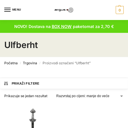
MENU
0
NOVO! Dostava na
BOX NOW
paketomat za 2,70 €
Ulfberht
Početna
Trgovina
Proizvodi označeni “Ulfberht”
/
/
PRIKAŽI FILTERE
Prikazuje se jedan rezultat