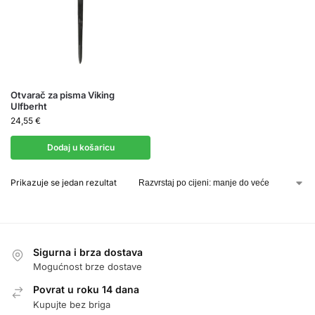
Otvarač za pisma Viking
Ulfberht
24,55
€
Dodaj u košaricu
Prikazuje se jedan rezultat
Sigurna i brza dostava
Mogućnost brze dostave
Povrat u roku 14 dana
Kupujte bez briga