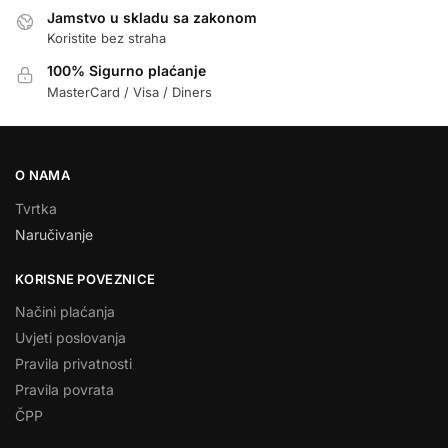
Jamstvo u skladu sa zakonom
Koristite bez straha
100% Sigurno plaćanje
MasterCard / Visa / Diners
O NAMA
Tvrtka
Naručivanje
KORISNE POVEZNICE
Načini plaćanja
Uvjeti poslovanja
Pravila privatnosti
Pravila povrata
ČPP