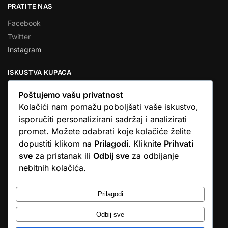
PRATITE NAS
Facebook
Twitter
Instagram
ISKUSTVA KUPACA
Poštujemo vašu privatnost
Kolačići nam pomažu poboljšati vaše iskustvo,
isporučiti personalizirani sadržaj i analizirati
★★★★★
promet. Možete odabrati koje kolačiće želite
… Ono što me se dojmilo je ljudski pristup i njihova briga da
dopustiti klikom na
Prilagodi
. Kliknite
Prihvati
dobijem što sam naručio. U većini web shopova nitko vas ne
sve
za pristanak ili
Odbij sve
za odbijanje
zove, samo otkažu narudžbu. …
nebitnih kolačića.
Stjepan D.M.
© Argus elektronika d.o.o.
Prilagodi
Odbij sve