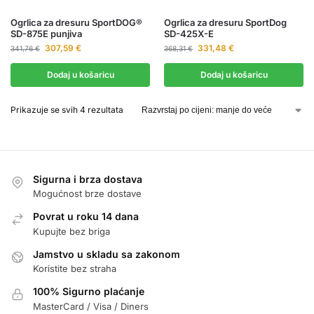
Ogrlica za dresuru SportDOG®
Ogrlica za dresuru SportDog
SD-875E punjiva
SD-425X-E
307,59
€
331,48
€
341,76
€
368,31
€
Dodaj u košaricu
Dodaj u košaricu
Prikazuje se svih 4 rezultata
Sigurna i brza dostava
Mogućnost brze dostave
Povrat u roku 14 dana
Kupujte bez briga
Jamstvo u skladu sa zakonom
Koristite bez straha
100% Sigurno plaćanje
MasterCard / Visa / Diners