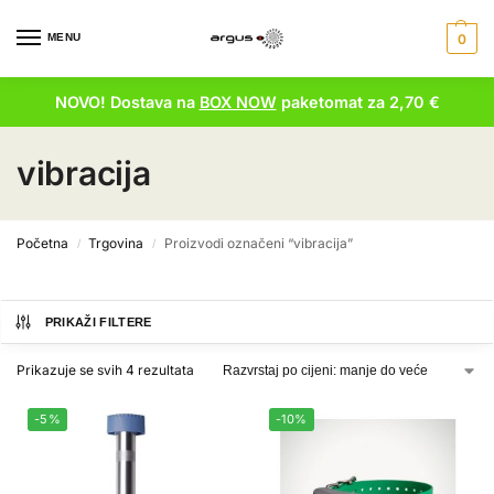
MENU
0
NOVO! Dostava na
BOX NOW
paketomat za 2,70 €
vibracija
Početna
Trgovina
Proizvodi označeni “vibracija”
/
/
PRIKAŽI FILTERE
Prikazuje se svih 4 rezultata
-5%
-10%