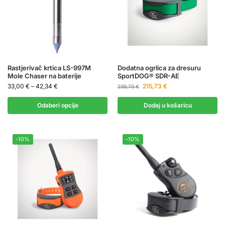
Rastjerivač krtica LS-997M
Dodatna ogrlica za dresuru
Mole Chaser na baterije
SportDOG® SDR-AE
33,00
€
–
42,34
€
215,73
€
239,70
€
Odaberi opcije
Dodaj u košaricu
-10%
-10%