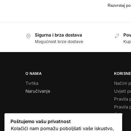
Sigurna i brza dostava
Pov
Mogućnost brze dostave
Kup
O NAMA
KORISNE
Tvrtka
Načini p
Naručivanje
Uvjeti p
Pravila 
Pravila 
ČPP
Poštujemo vašu privatnost
Kolačići nam pomažu poboljšati vaše iskustvo,