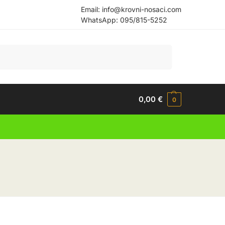
Email:
info@krovni-nosaci.com
WhatsApp:
095/815-5252
Pretraži
0,00
€
0