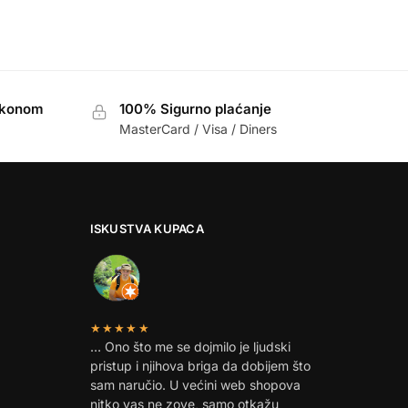
akonom
100% Sigurno plaćanje
MasterCard / Visa / Diners
ISKUSTVA KUPACA
★★★★★
… Ono što me se dojmilo je ljudski
pristup i njihova briga da dobijem što
sam naručio. U većini web shopova
nitko vas ne zove, samo otkažu