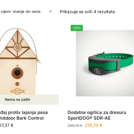
Prikazuje se svih 4 rezultata
-10%
Nema na zalihi
đaj protiv lajanja pasa
Dodatna ogrlica za dresuru
utdoor Bark Control
SportDOG® SDR-AE
07,37
€
215,73
€
239,70
€