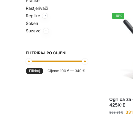
Praćke
Rastjerivači
Replike
-10%
Šokeri
Suzavci
FILTRIRAJ PO CIJENI
Cijena:
100 €
—
340 €
Filtriraj
Ogrlica za
425X-E
331
368,31
€