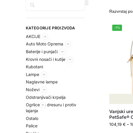
Pretraga
KATEGORIJE PROIZVODA
-1%
AKCIJE
Auto Moto Oprema
Baterije i punjači
Krovni nosači i kutije
Kubotani
Lampe
Naglavne lampe
Noževi
Odstranjivači krpelja
Ogrlice za dresuru i protiv
lajanja
Vanjski ure
PetSafe® O
Ostalo
104,19
€
–
1
Palice