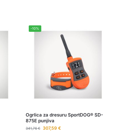
-10%
Ogrlica za dresuru SportDOG® SD-
875E punjiva
307,59
€
341,76
€