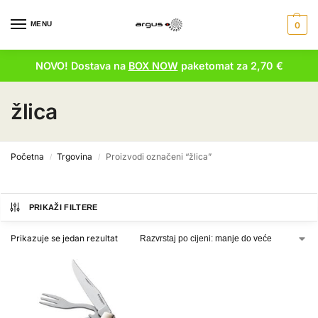
MENU
0
NOVO! Dostava na
BOX NOW
paketomat za 2,70 €
žlica
Početna
Trgovina
Proizvodi označeni “žlica”
/
/
PRIKAŽI FILTERE
Prikazuje se jedan rezultat