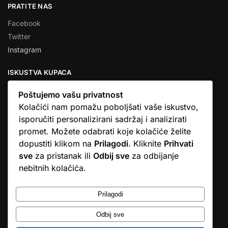
PRATITE NAS
Facebook
Twitter
Instagram
ISKUSTVA KUPACA
Poštujemo vašu privatnost
Kolačići nam pomažu poboljšati vaše iskustvo,
isporučiti personalizirani sadržaj i analizirati
★★★★★
promet. Možete odabrati koje kolačiće želite
… Ono što me se dojmilo je ljudski pristup i njihova briga da
dopustiti klikom na
Prilagodi
. Kliknite
Prihvati
dobijem što sam naručio. U većini web shopova nitko vas ne
sve
za pristanak ili
Odbij sve
za odbijanje
zove, samo otkažu narudžbu. …
nebitnih kolačića.
Stjepan D.M.
© Argus elektronika d.o.o.
Prilagodi
Odbij sve