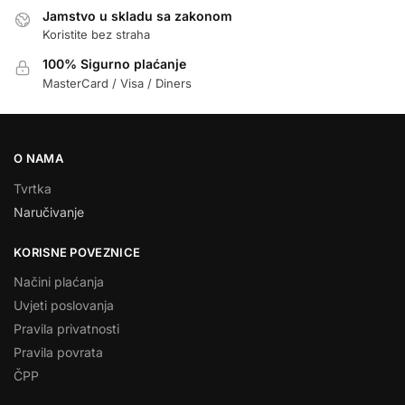
Jamstvo u skladu sa zakonom
Koristite bez straha
100% Sigurno plaćanje
MasterCard / Visa / Diners
O NAMA
Tvrtka
Naručivanje
KORISNE POVEZNICE
Načini plaćanja
Uvjeti poslovanja
Pravila privatnosti
Pravila povrata
ČPP