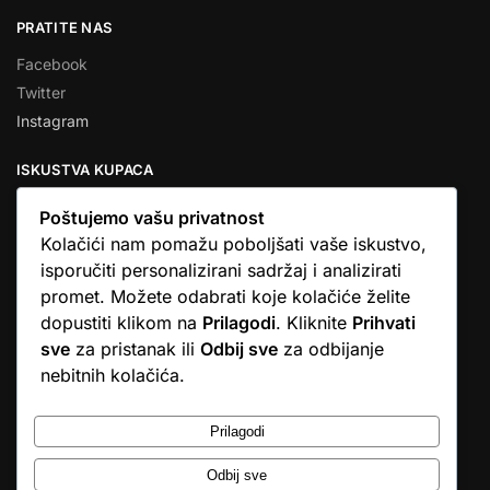
PRATITE NAS
Facebook
Twitter
Instagram
ISKUSTVA KUPACA
Poštujemo vašu privatnost
Kolačići nam pomažu poboljšati vaše iskustvo,
isporučiti personalizirani sadržaj i analizirati
★★★★★
promet. Možete odabrati koje kolačiće želite
… Ono što me se dojmilo je ljudski pristup i njihova briga da
dopustiti klikom na
Prilagodi
. Kliknite
Prihvati
dobijem što sam naručio. U većini web shopova nitko vas ne
sve
za pristanak ili
Odbij sve
za odbijanje
zove, samo otkažu narudžbu. …
nebitnih kolačića.
Stjepan D.M.
© Argus elektronika d.o.o.
Prilagodi
Odbij sve