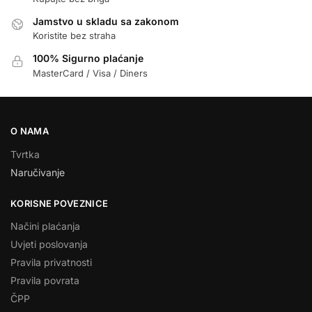
Jamstvo u skladu sa zakonom
Koristite bez straha
100% Sigurno plaćanje
MasterCard / Visa / Diners
O NAMA
Tvrtka
Naručivanje
KORISNE POVEZNICE
Načini plaćanja
Uvjeti poslovanja
Pravila privatnosti
Pravila povrata
ČPP