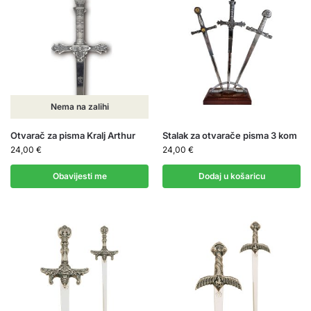
Nema na zalihi
Otvarač za pisma Kralj Arthur
Stalak za otvarače pisma 3 kom
24,00
€
24,00
€
Obavijesti me
Dodaj u košaricu