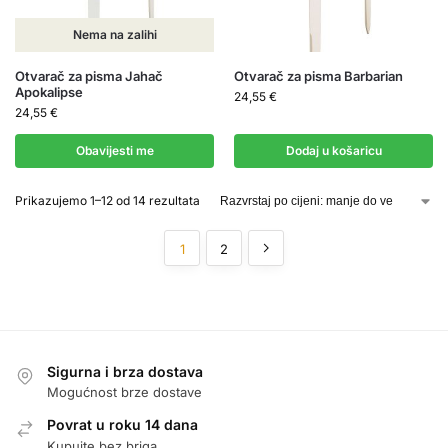
Nema na zalihi
Otvarač za pisma Jahač
Otvarač za pisma Barbarian
Apokalipse
24,55
€
24,55
€
Obavijesti me
Dodaj u košaricu
Prikazujemo 1–12 od 14 rezultata
1
2
Sigurna i brza dostava
Mogućnost brze dostave
Povrat u roku 14 dana
Kupujte bez briga