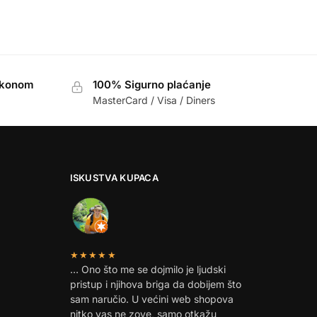
akonom
100% Sigurno plaćanje
MasterCard / Visa / Diners
ISKUSTVA KUPACA
★★★★★
… Ono što me se dojmilo je ljudski
pristup i njihova briga da dobijem što
sam naručio. U većini web shopova
nitko vas ne zove, samo otkažu