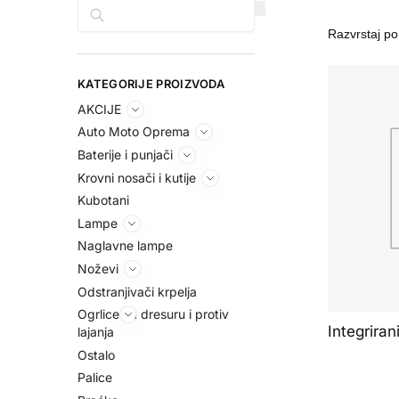
Pretraga
KATEGORIJE PROIZVODA
AKCIJE
Auto Moto Oprema
Baterije i punjači
Krovni nosači i kutije
Kubotani
Lampe
Naglavne lampe
Noževi
Odstranjivači krpelja
Ogrlice za dresuru i protiv
Integriran
lajanja
Ostalo
Palice