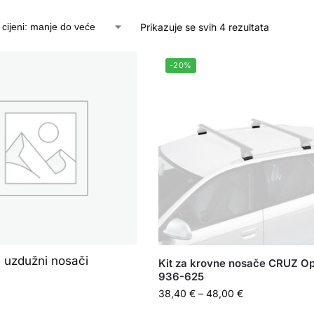
Prikazuje se svih 4 rezultata
-20%
i uzdužni nosači
Kit za krovne nosače CRUZ Op
936-625
38,40
€
–
48,00
€