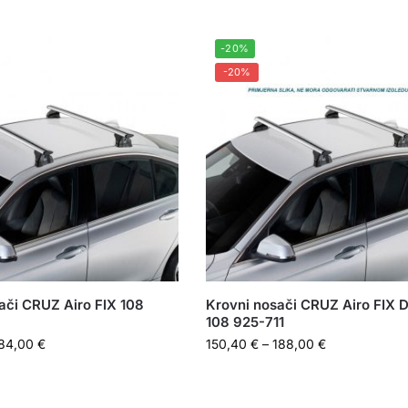
-20%
-20%
ači CRUZ Airo FIX 108
Krovni nosači CRUZ Airo FIX 
108 925-711
84,00
€
150,40
€
–
188,00
€