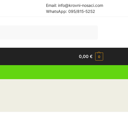
Email:
info@krovni-nosaci.com
WhatsApp:
095/815-5252
Pretraži
0,00
€
0