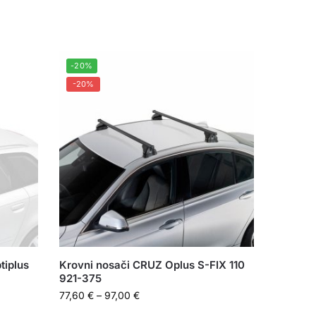
-20%
-20%
tiplus
Krovni nosači CRUZ Oplus S-FIX 110
921-375
77,60
€
–
97,00
€