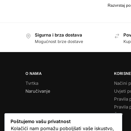
Sigurna i brza dostava
Pov
Mogućnost brze dostave
Kup
O NAMA
KORISNE
Tvrtka
Načini p
Naručivanje
Uvjeti p
Pravila 
Pravila 
ČPP
Poštujemo vašu privatnost
Kolačići nam pomažu poboljšati vaše iskustvo,