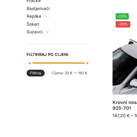
Praćke
Rastjerivači
Replike
-20%
Šokeri
-20%
Suzavci
FILTRIRAJ PO CIJENI
Cijena:
30 €
—
190 €
Filtriraj
Krovni nos
925-701
147,20
€
–
1