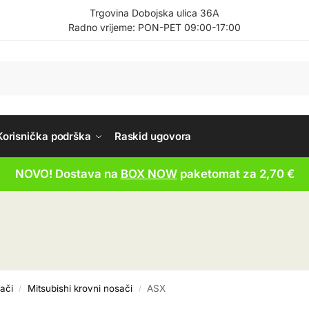
Trgovina Dobojska ulica 36A
Radno vrijeme: PON-PET 09:00-17:00
Korisnička podrška
Raskid ugovora
NOVO! Dostava na
BOX NOW
paketomat za 2,70 €
ači
Mitsubishi krovni nosači
ASX
/
/