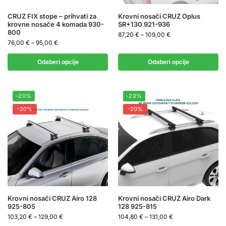
CRUZ FIX stope – prihvati za
Krovni nosači CRUZ Oplus
krovne nosače 4 komada 930-
SR+130 921-936
800
87,20
€
–
109,00
€
76,00
€
–
95,00
€
Odaberi opcije
Odaberi opcije
-20%
-20%
-20%
-20%
Krovni nosači CRUZ Airo 128
Krovni nosači CRUZ Airo Dark
925-805
128 925-815
103,20
€
–
129,00
€
104,80
€
–
131,00
€