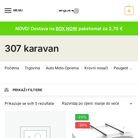
MENU
0
NOVO! Dostava na
BOX NOW
paketomat za 2,70 €
307 karavan
Početna
Trgovina
Auto Moto Oprema
Krovni nosači
Peugeot krovni nosači
/
/
/
/
PRIKAŽI FILTERE
Prikazuje se svih 5 rezultata
-20%
-20%