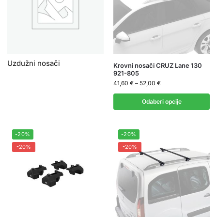
Uzdužni nosači
Krovni nosači CRUZ Lane 130
921-805
41,60
€
–
52,00
€
Odaberi opcije
-20%
-20%
-20%
-20%