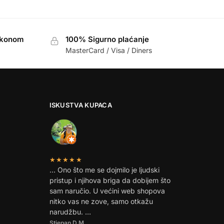
akonom
100% Sigurno plaćanje
MasterCard / Visa / Diners
ISKUSTVA KUPACA
★★★★★
… Ono što me se dojmilo je ljudski
pristup i njihova briga da dobijem što
sam naručio. U većini web shopova
nitko vas ne zove, samo otkažu
narudžbu. …
Stjepan D.M.