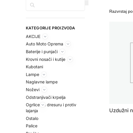
Pretraga
KATEGORIJE PROIZVODA
AKCIJE
Auto Moto Oprema
Baterije i punjači
Krovni nosači i kutije
Kubotani
Lampe
Naglavne lampe
Noževi
Odstranjivači krpelja
Ogrlice za dresuru i protiv
Uzdužni n
lajanja
Ostalo
Palice