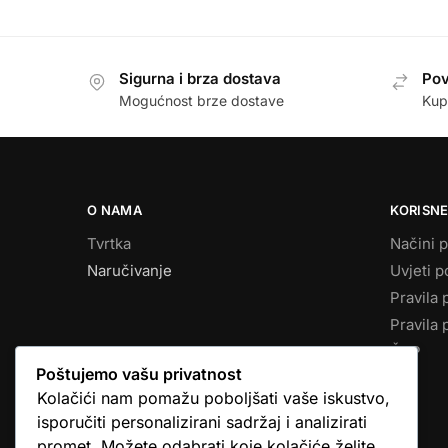
Sigurna i brza dostava
Pov
Mogućnost brze dostave
Kup
O NAMA
KORISNE
Tvrtka
Načini p
Naručivanje
Uvjeti p
Pravila 
Pravila 
ČPP
Poštujemo vašu privatnost
Kolačići nam pomažu poboljšati vaše iskustvo,
isporučiti personalizirani sadržaj i analizirati
promet. Možete odabrati koje kolačiće želite