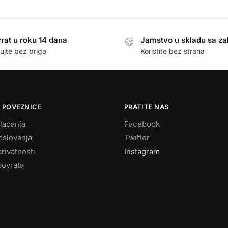
rat u roku 14 dana
Jamstvo u skladu sa z
ujte bez briga
Koristite bez straha
 POVEZNICE
PRATITE NAS
laćanja
Facebook
oslovanja
Twitter
privatnosti
Instagram
povrata