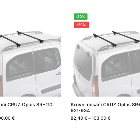
-20%
-20%
ači CRUZ Oplus SR+110
Krovni nosači CRUZ Oplus SR
921-934
00,00
€
82,40
€
–
103,00
€