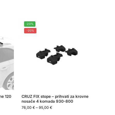
-20%
-20%
ne 120
CRUZ FIX stope – prihvati za krovne
nosače 4 komada 930-800
76,00
€
–
95,00
€