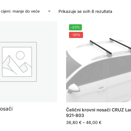
Prikazuje se svih 8 rezultata
-20%
-20%
osači
Čelični krovni nosači CRUZ La
921-803
36,80
€
–
46,00
€