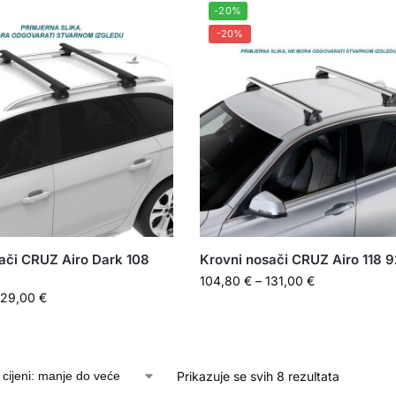
-20%
-20%
ači CRUZ Airo Dark 108
Krovni nosači CRUZ Airo 118 
104,80
€
–
131,00
€
129,00
€
Prikazuje se svih 8 rezultata