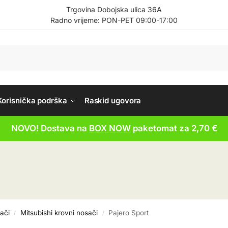
Trgovina Dobojska ulica 36A
Radno vrijeme: PON-PET 09:00-17:00
Korisnička podrška
Raskid ugovora
NOVO! Dostava na
BOX NOW
paketomat za 2,70 €
ači
Mitsubishi krovni nosači
Pajero Sport
/
/