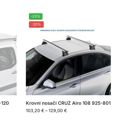
-20%
-20%
+120
Krovni nosači CRUZ Airo 108 925-801
103,20
€
–
129,00
€