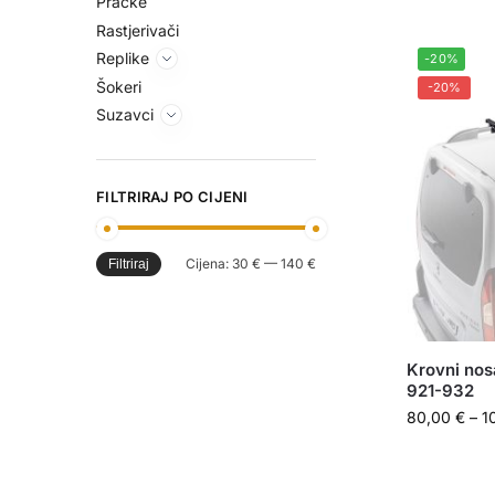
Praćke
Rastjerivači
Replike
-20%
Šokeri
-20%
Suzavci
FILTRIRAJ PO CIJENI
Cijena:
30 €
—
140 €
Filtriraj
Krovni nos
921-932
80,00
€
–
1