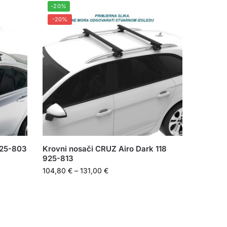
-20%
-20%
925-803
Krovni nosači CRUZ Airo Dark 118
925-813
104,80
€
–
131,00
€