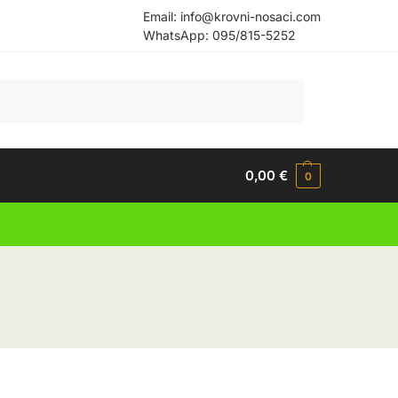
Email:
info@krovni-nosaci.com
WhatsApp:
095/815-5252
Pretraži
0,00
€
0