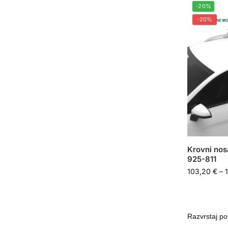
-20%
-20%
Krovni nos
925-811
103,20
€
–