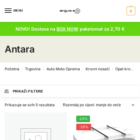
MENU
0
NOVO! Dostava na
BOX NOW
paketomat za 2,70 €
Antara
Početna
Trgovina
Auto Moto Oprema
Krovni nosači
Opel krovni nosači
/
/
/
/
PRIKAŽI FILTERE
Prikazuje se svih 5 rezultata
-20%
-20%