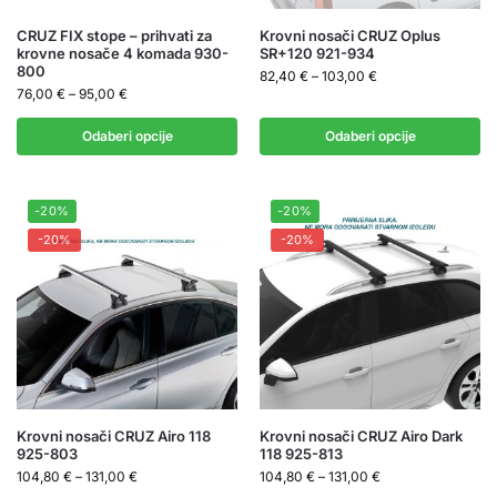
CRUZ FIX stope – prihvati za
Krovni nosači CRUZ Oplus
krovne nosače 4 komada 930-
SR+120 921-934
800
82,40
€
–
103,00
€
76,00
€
–
95,00
€
Odaberi opcije
Odaberi opcije
-20%
-20%
-20%
-20%
Krovni nosači CRUZ Airo 118
Krovni nosači CRUZ Airo Dark
925-803
118 925-813
104,80
€
–
131,00
€
104,80
€
–
131,00
€