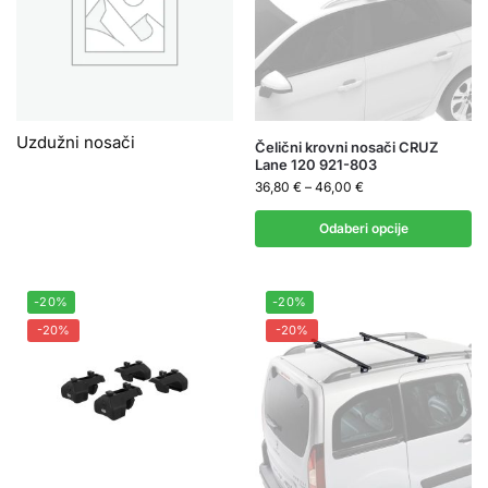
Uzdužni nosači
Čelični krovni nosači CRUZ
Lane 120 921-803
36,80
€
–
46,00
€
Odaberi opcije
-20%
-20%
-20%
-20%