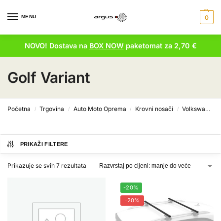
MENU
0
NOVO! Dostava na
BOX NOW
paketomat za 2,70 €
Golf Variant
Početna
Trgovina
Auto Moto Oprema
Krovni nosači
Volkswagen krovni nosači
/
/
/
/
PRIKAŽI FILTERE
Prikazuje se svih 7 rezultata
-20%
-20%