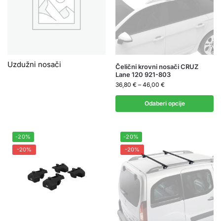
Uzdužni nosači
Čelični krovni nosači CRUZ
Lane 120 921-803
36,80
€
–
46,00
€
Odaberi opcije
-20%
-20%
-20%
-20%