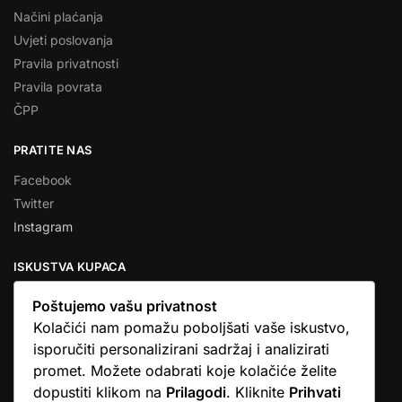
Načini plaćanja
Uvjeti poslovanja
Pravila privatnosti
Pravila povrata
ČPP
PRATITE NAS
Facebook
Twitter
Instagram
ISKUSTVA KUPACA
Poštujemo vašu privatnost
Kolačići nam pomažu poboljšati vaše iskustvo,
isporučiti personalizirani sadržaj i analizirati
★★★★★
promet. Možete odabrati koje kolačiće želite
… Ono što me se dojmilo je ljudski pristup i njihova briga da
dopustiti klikom na
Prilagodi
. Kliknite
Prihvati
dobijem što sam naručio. U većini web shopova nitko vas ne