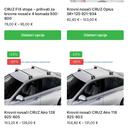
CRUZ FIX stope – prihvati za
Krovni nosači CRUZ Oplus
krovne nosače 4 komada 930-
SR+120 921-934
800
82,40
€
–
103,00
€
76,00
€
–
95,00
€
Odaberi opcije
Odaberi opcije
-20%
-20%
-20%
-20%
Krovni nosači CRUZ Airo 128
Krovni nosači CRUZ Airo 118
925-805
925-803
103,20
€
–
129,00
€
104,80
€
–
131,00
€