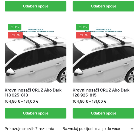
Odaberi opcije
Odaberi opcije
-20%
-20%
-20%
-20%
Krovni nosači CRUZ Airo Dark
Krovni nosači CRUZ Airo Dark
118 925-813
128 925-815
104,80
€
–
131,00
€
104,80
€
–
131,00
€
Odaberi opcije
Odaberi opcije
Prikazuje se svih 7 rezultata