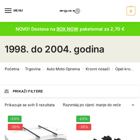
MENU
0
NOVO! Dostava na
BOX NOW
paketomat za 2,70 €
1998. do 2004. godina
Početna
Trgovina
Auto Moto Oprema
Krovni nosači
Opel krovni nosači
/
/
/
/
PRIKAŽI FILTERE
Prikazuje se svih 5 rezultata
-20%
-20%
-20%
-20%