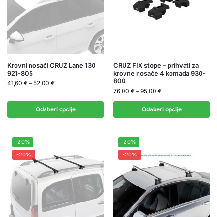
Krovni nosači CRUZ Lane 130
CRUZ FIX stope – prihvati za
921-805
krovne nosače 4 komada 930-
800
41,60
€
–
52,00
€
76,00
€
–
95,00
€
Odaberi opcije
Odaberi opcije
-20%
-20%
-20%
-20%