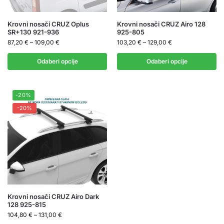
Krovni nosači CRUZ Oplus
Krovni nosači CRUZ Airo 128
SR+130 921-936
925-805
87,20
€
–
109,00
€
103,20
€
–
129,00
€
Odaberi opcije
Odaberi opcije
-20%
-20%
Krovni nosači CRUZ Airo Dark
128 925-815
104,80
€
–
131,00
€