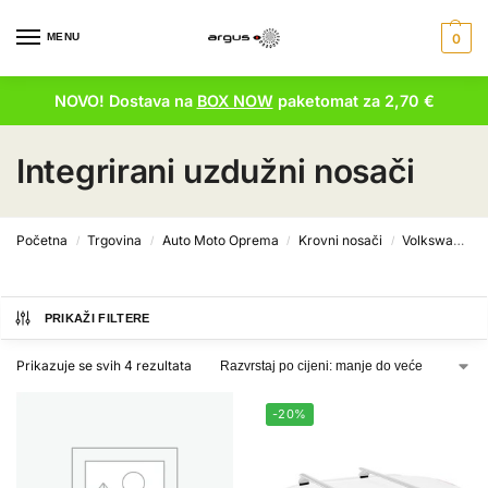
MENU
0
NOVO! Dostava na
BOX NOW
paketomat za 2,70 €
Integrirani uzdužni nosači
Početna
Trgovina
Auto Moto Oprema
Krovni nosači
Volkswagen krovni nosači
/
/
/
/
PRIKAŽI FILTERE
Prikazuje se svih 4 rezultata
-20%