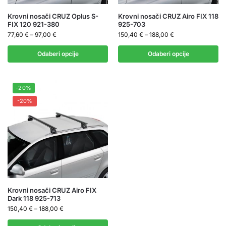
Krovni nosači CRUZ Oplus S-
Krovni nosači CRUZ Airo FIX 118
FIX 120 921-380
925-703
77,60
€
–
97,00
€
150,40
€
–
188,00
€
Odaberi opcije
Odaberi opcije
-20%
-20%
Krovni nosači CRUZ Airo FIX
Dark 118 925-713
150,40
€
–
188,00
€