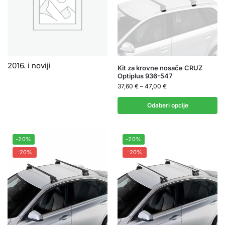
2016. i noviji
Kit za krovne nosače CRUZ
Optiplus 936-547
37,60
€
–
47,00
€
Odaberi opcije
-20%
-20%
-20%
-20%