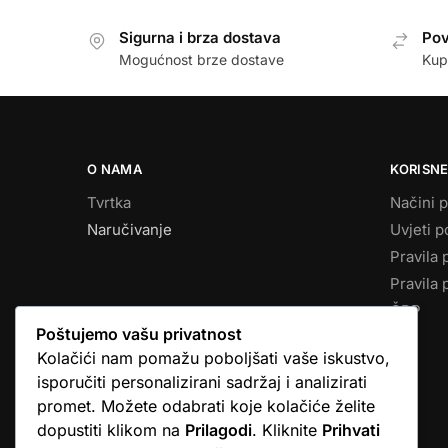
Sigurna i brza dostava
Pov
Mogućnost brze dostave
Kup
O NAMA
KORISNE
Tvrtka
Načini p
Naručivanje
Uvjeti p
Pravila 
Pravila 
ČPP
Poštujemo vašu privatnost
Kolačići nam pomažu poboljšati vaše iskustvo,
isporučiti personalizirani sadržaj i analizirati
promet. Možete odabrati koje kolačiće želite
dopustiti klikom na
Prilagodi
. Kliknite
Prihvati