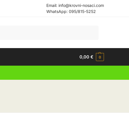
Email:
info@krovni-nosaci.com
WhatsApp:
095/815-5252
Pretraži
0,00
€
0