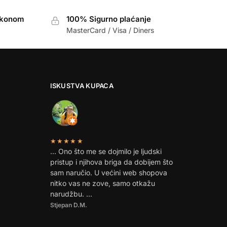
akonom
100% Sigurno plaćanje
MasterCard / Visa / Diners
ISKUSTVA KUPACA
★★★★★
… Ono što me se dojmilo je ljudski
pristup i njihova briga da dobijem što
sam naručio. U većini web shopova
nitko vas ne zove, samo otkažu
narudžbu. …
Stjepan D.M.