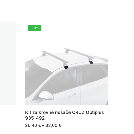
-20%
Kit za krovne nosače CRUZ Optiplus
935-492
26,40
€
–
33,00
€