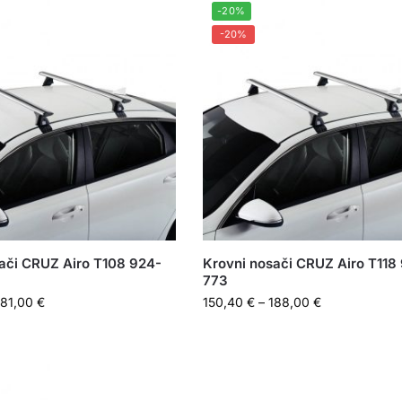
-20%
-20%
ači CRUZ Airo T108 924-
Krovni nosači CRUZ Airo T118
773
181,00
€
150,40
€
–
188,00
€