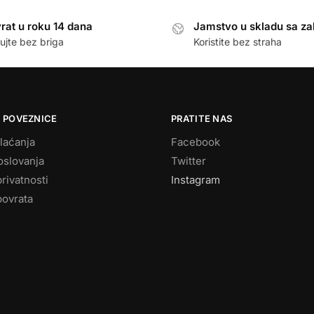
rat u roku 14 dana
Jamstvo u skladu sa z
ujte bez briga
Koristite bez straha
 POVEZNICE
PRATITE NAS
laćanja
Facebook
oslovanja
Twitter
privatnosti
Instagram
povrata