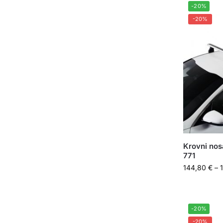
-20%
-20%
Krovni nos
771
144,80
€
–
-20%
-20%