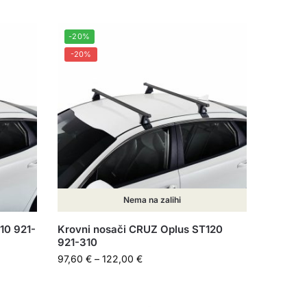
-20%
-20%
Nema na zalihi
10 921-
Krovni nosači CRUZ Oplus ST120
921-310
97,60
€
–
122,00
€