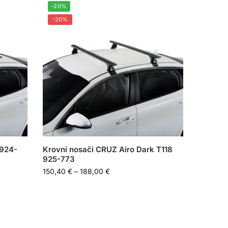
-20%
-20%
 924-
Krovni nosači CRUZ Airo Dark T118
925-773
150,40
€
–
188,00
€