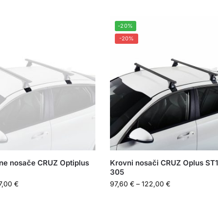
-20%
-20%
vne nosače CRUZ Optiplus
Krovni nosači CRUZ Oplus ST1
305
7,00
€
97,60
€
–
122,00
€