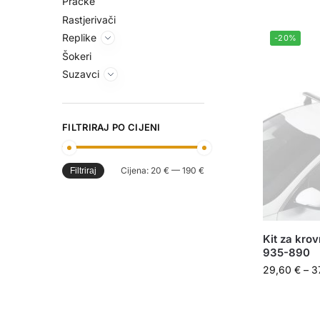
Praćke
Rastjerivači
Replike
-20%
Šokeri
Suzavci
FILTRIRAJ PO CIJENI
Cijena:
20 €
—
190 €
Filtriraj
Kit za kro
935-890
29,60
€
–
3