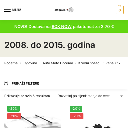
MENU
0
NOVO! Dostava na
BOX NOW
paketomat za 2,70 €
2008. do 2015. godina
Početna
Trgovina
Auto Moto Oprema
Krovni nosači
Renault krovni nosači
/
/
/
/
PRIKAŽI FILTERE
Prikazuje se svih 5 rezultata
-20%
-20%
-20%
-20%