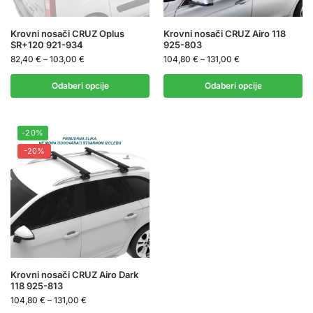
Krovni nosači CRUZ Oplus
Krovni nosači CRUZ Airo 118
SR+120 921-934
925-803
82,40
€
–
103,00
€
104,80
€
–
131,00
€
Odaberi opcije
Odaberi opcije
-20%
-20%
Krovni nosači CRUZ Airo Dark
118 925-813
104,80
€
–
131,00
€