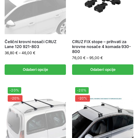
Čelični krovni nosači CRUZ
CRUZ FIX stope – prihvati za
Lane 120 921-803
krovne nosače 4 komada 930-
800
36,80
€
–
46,00
€
76,00
€
–
95,00
€
Odaberi opcije
Odaberi opcije
-20%
-20%
-20%
-20%