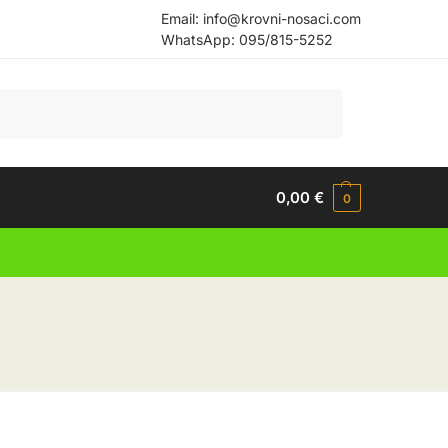
Email:
info@krovni-nosaci.com
WhatsApp:
095/815-5252
Pretraži
0,00
€
0