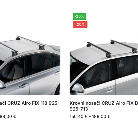
-20%
-20%
ači CRUZ Airo FIX 118 925-
Krovni nosači CRUZ Airo FIX D
925-713
188,00
€
150,40
€
–
188,00
€