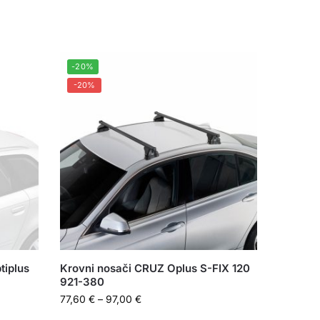
-20%
-20%
tiplus
Krovni nosači CRUZ Oplus S-FIX 120
921-380
77,60
€
–
97,00
€