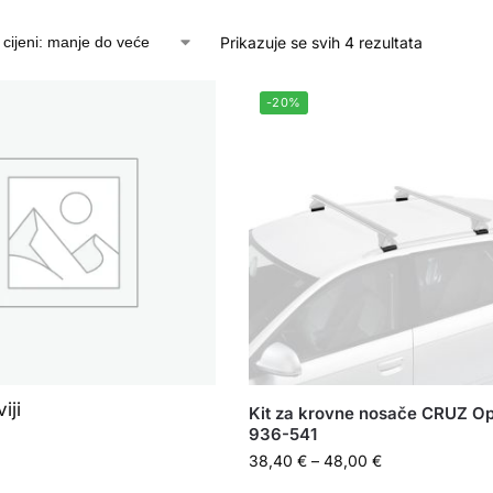
Prikazuje se svih 4 rezultata
-20%
iji
Kit za krovne nosače CRUZ Op
936-541
38,40
€
–
48,00
€