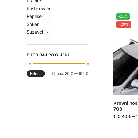
Praćke
Rastjerivači
Replike
-20%
Šokeri
-20%
Suzavci
FILTRIRAJ PO CIJENI
Cijena:
30 €
—
190 €
Filtriraj
Krovni nos
703
150,40
€
–