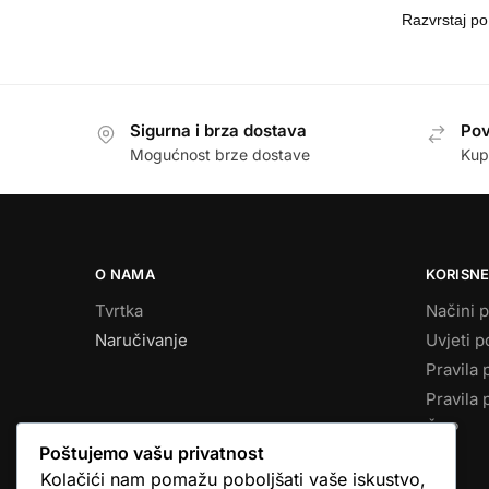
Sigurna i brza dostava
Pov
Mogućnost brze dostave
Kup
O NAMA
KORISNE
Tvrtka
Načini p
Naručivanje
Uvjeti p
Pravila 
Pravila 
ČPP
Poštujemo vašu privatnost
Kolačići nam pomažu poboljšati vaše iskustvo,