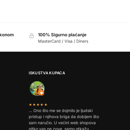
akonom
100% Sigurno plaćanje
MasterCard / Visa / Diners
ISKUSTVA KUPACA
★★★★★
… Ono što me se dojmilo je ljudski
pristup i njihova briga da dobijem što
sam naručio. U većini web shopova
nitko vas ne zove, samo otkažu