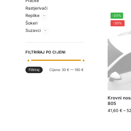
Praćke
Rastjerivači
Replike
-20%
Šokeri
-20%
Suzavci
FILTRIRAJ PO CIJENI
Cijena:
30 €
—
190 €
Filtriraj
Krovni nos
805
41,60
€
–
5