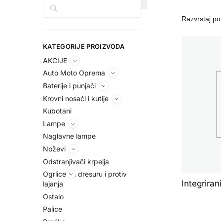
Pretraga
KATEGORIJE PROIZVODA
AKCIJE
Auto Moto Oprema
Baterije i punjači
Krovni nosači i kutije
Kubotani
Lampe
Naglavne lampe
Noževi
Odstranjivači krpelja
Ogrlice za dresuru i protiv
Integriran
lajanja
Ostalo
Palice