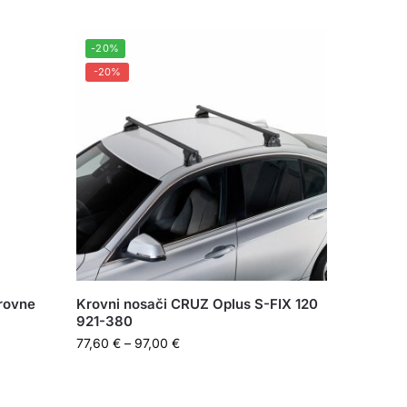
-20%
-20%
krovne
Krovni nosači CRUZ Oplus S-FIX 120
921-380
77,60
€
–
97,00
€