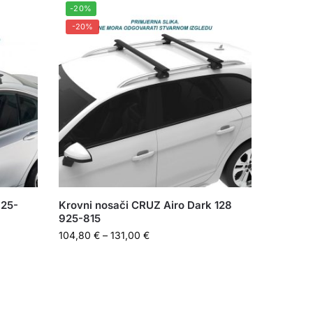
-20%
-20%
925-
Krovni nosači CRUZ Airo Dark 128
925-815
104,80
€
–
131,00
€