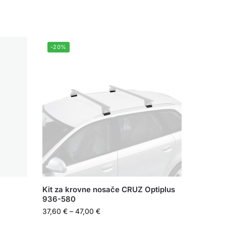
-20%
Kit za krovne nosače CRUZ Optiplus
936-580
37,60
€
–
47,00
€