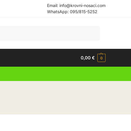
Email:
info@krovni-nosaci.com
WhatsApp:
095/815-5252
Pretraži
0,00
€
0