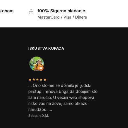
akonom
100% Sigurno plaćanje
MasterCard / Visa / Diners
ISKUSTVA KUPACA
★★★★★
… Ono što me se dojmilo je ljudski
pristup i njihova briga da dobijem što
sam naručio. U većini web shopova
nitko vas ne zove, samo otkažu
narudžbu. …
Stjepan D.M.