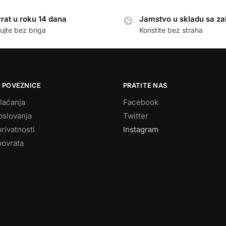
rat u roku 14 dana
Jamstvo u skladu sa z
ujte bez briga
Koristite bez straha
 POVEZNICE
PRATITE NAS
laćanja
Facebook
oslovanja
Twitter
privatnosti
Instagram
povrata