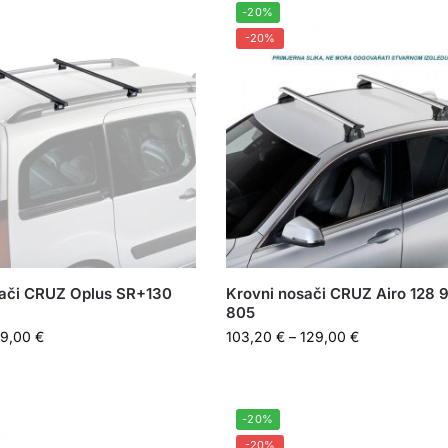
-20%
-20%
sači CRUZ Oplus SR+130
Krovni nosači CRUZ Airo 128 
805
09,00
€
103,20
€
–
129,00
€
-20%
-20%