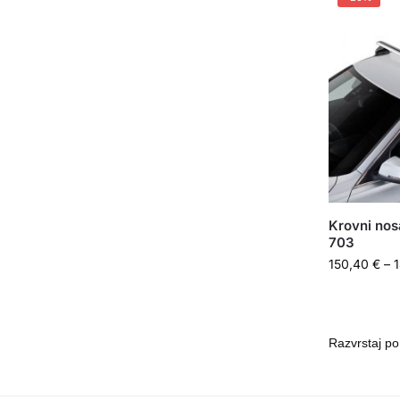
Krovni nos
703
150,40
€
–