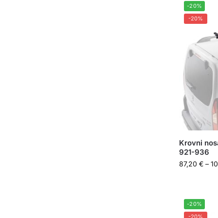
-20%
-20%
Krovni no
921-936
87,20
€
–
1
-20%
-20%