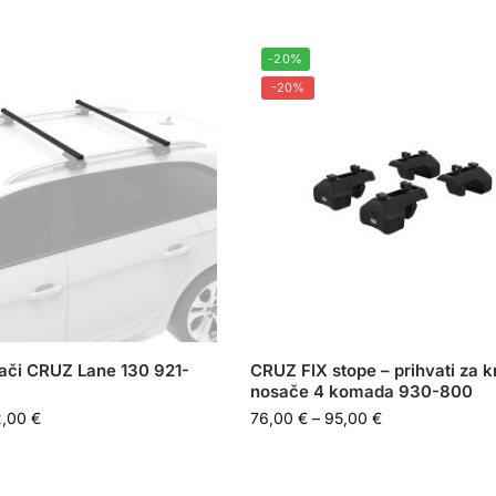
-20%
-20%
ači CRUZ Lane 130 921-
CRUZ FIX stope – prihvati za 
nosače 4 komada 930-800
2,00
€
76,00
€
–
95,00
€