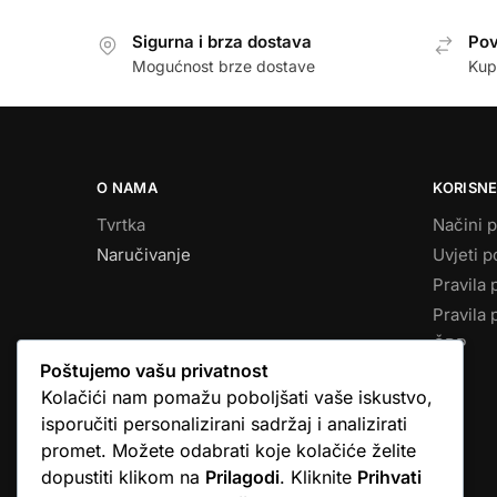
Sigurna i brza dostava
Pov
Mogućnost brze dostave
Kup
O NAMA
KORISNE
Tvrtka
Načini p
Naručivanje
Uvjeti p
Pravila 
Pravila 
ČPP
Poštujemo vašu privatnost
Kolačići nam pomažu poboljšati vaše iskustvo,
isporučiti personalizirani sadržaj i analizirati
promet. Možete odabrati koje kolačiće želite
dopustiti klikom na
Prilagodi
. Kliknite
Prihvati