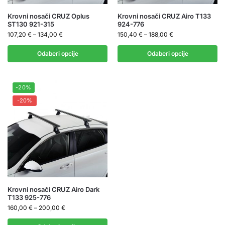
Krovni nosači CRUZ Oplus
Krovni nosači CRUZ Airo T133
ST130 921-315
924-776
107,20
€
–
134,00
€
150,40
€
–
188,00
€
Odaberi opcije
Odaberi opcije
-20%
-20%
Krovni nosači CRUZ Airo Dark
T133 925-776
160,00
€
–
200,00
€