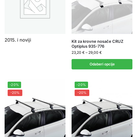
2015. i noviji
Kit za krovne nosače CRUZ
Optiplus 935-776
23,20
€
–
29,00
€
Odaberi opcije
-20%
-20%
-20%
-20%