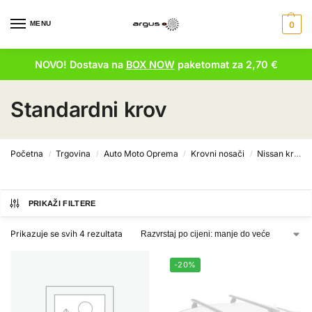
MENU
0
NOVO! Dostava na
BOX NOW
paketomat za 2,70 €
Standardni krov
Početna
Trgovina
Auto Moto Oprema
Krovni nosači
Nissan krovni nosači
/
/
/
/
PRIKAŽI FILTERE
Prikazuje se svih 4 rezultata
-20%