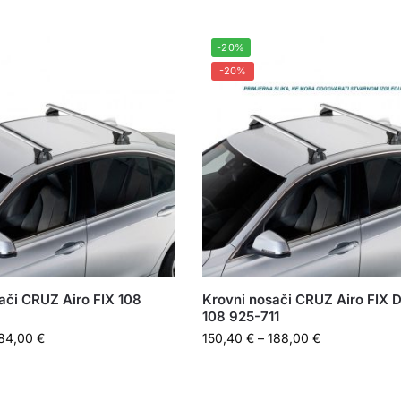
-20%
-20%
ači CRUZ Airo FIX 108
Krovni nosači CRUZ Airo FIX 
108 925-711
84,00
€
150,40
€
–
188,00
€