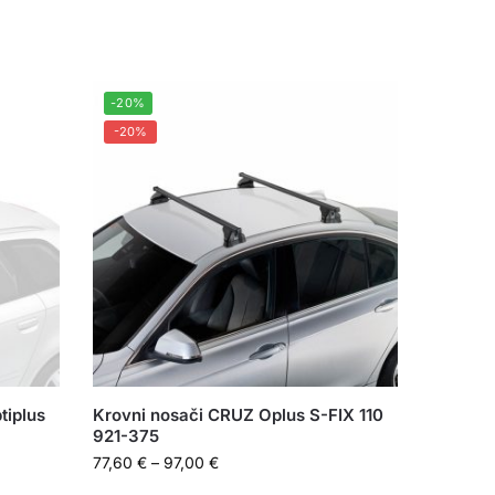
-20%
-20%
tiplus
Krovni nosači CRUZ Oplus S-FIX 110
921-375
77,60
€
–
97,00
€