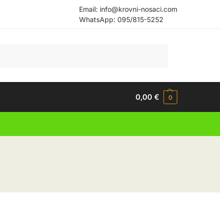
Email:
info@krovni-nosaci.com
WhatsApp:
095/815-5252
Pretraži
0,00
€
0