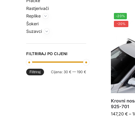
Praćke
Rastjerivači
Replike
-20%
Šokeri
-20%
Suzavci
FILTRIRAJ PO CIJENI
Cijena:
30 €
—
190 €
Filtriraj
Krovni nos
925-701
147,20
€
–
1