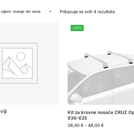
Prikazuje se svih 4 rezultata
-20%
viji
Kit za krovne nosače CRUZ Op
936-625
38,40
€
–
48,00
€