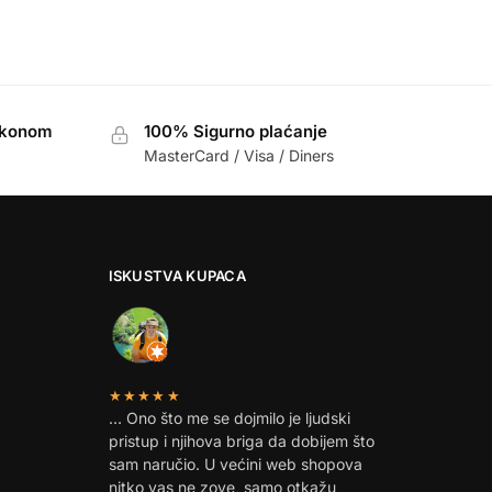
akonom
100% Sigurno plaćanje
MasterCard / Visa / Diners
ISKUSTVA KUPACA
★★★★★
… Ono što me se dojmilo je ljudski
pristup i njihova briga da dobijem što
sam naručio. U većini web shopova
nitko vas ne zove, samo otkažu