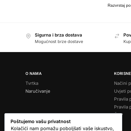
Sigurna i brza dostava
Pov
Mogućnost brze dostave
Kup
O NAMA
KORISNE
Tvrtka
Načini p
Naručivanje
Uvjeti p
Pravila 
Pravila 
ČPP
Poštujemo vašu privatnost
Kolačići nam pomažu poboljšati vaše iskustvo,