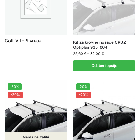
Golf VII - 5 vrata
Kit za krovne nosače CRUZ
Optiplus 935-664
25,60
€
–
32,00
€
Odaberi opcije
-20%
-20%
-20%
-20%
Nema na zalihi