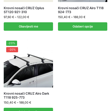
Krovni nosači CRUZ Oplus
Krovni nosači CRUZ Airo T118
ST120 921-310
924-773
97,60
€
–
122,00
€
150,40
€
–
188,00
€
Obavijesti me
Odaberi opcije
-20%
-20%
Krovni nosači CRUZ Airo Dark
T118 925-773
150,40
€
–
188,00
€