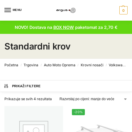
MENU
0
NOVO! Dostava na
BOX NOW
paketomat za 2,70 €
Standardni krov
Početna
Trgovina
Auto Moto Oprema
Krovni nosači
Volkswagen krovni nosači
/
/
/
/
PRIKAŽI FILTERE
Prikazuje se svih 4 rezultata
-20%