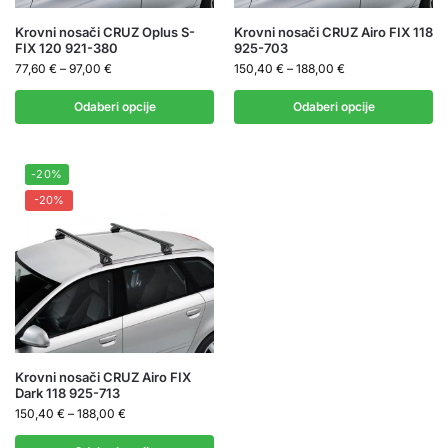
Krovni nosači CRUZ Oplus S-
Krovni nosači CRUZ Airo FIX 118
FIX 120 921-380
925-703
77,60
€
–
97,00
€
150,40
€
–
188,00
€
Odaberi opcije
Odaberi opcije
-20%
-20%
Krovni nosači CRUZ Airo FIX
Dark 118 925-713
150,40
€
–
188,00
€