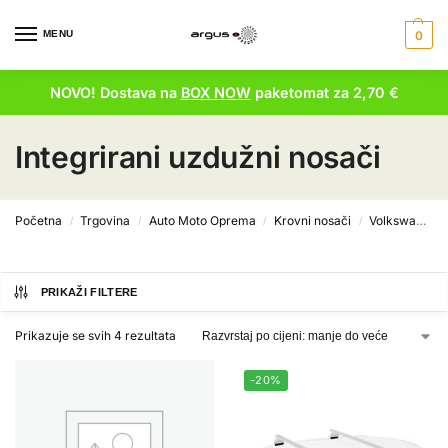
MENU
0
NOVO! Dostava na
BOX NOW
paketomat za 2,70 €
Integrirani uzdužni nosači
Početna
Trgovina
Auto Moto Oprema
Krovni nosači
Volkswagen krovni nosači
/
/
/
/
PRIKAŽI FILTERE
Prikazuje se svih 4 rezultata
-20%