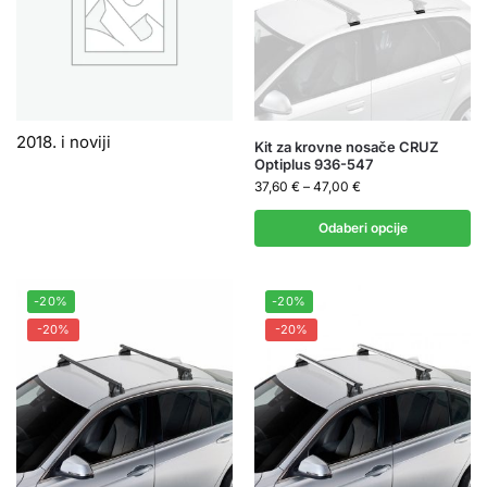
2018. i noviji
Kit za krovne nosače CRUZ
Optiplus 936-547
37,60
€
–
47,00
€
Odaberi opcije
-20%
-20%
-20%
-20%