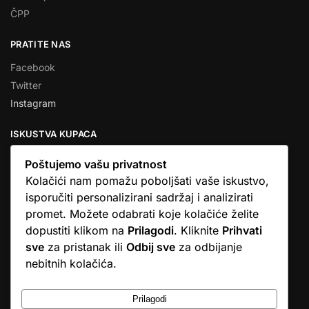
ČPP
PRATITE NAS
Facebook
Twitter
Instagram
ISKUSTVA KUPACA
Poštujemo vašu privatnost
Kolačići nam pomažu poboljšati vaše iskustvo,
isporučiti personalizirani sadržaj i analizirati
★★★★★
promet. Možete odabrati koje kolačiće želite
… Ono što me se dojmilo je ljudski pristup i njihova briga da
dopustiti klikom na
Prilagodi
. Kliknite
Prihvati
dobijem što sam naručio. U većini web shopova nitko vas ne
sve
za pristanak ili
Odbij sve
za odbijanje
zove, samo otkažu narudžbu. …
nebitnih kolačića.
Stjepan D.M.
© Argus elektronika d.o.o.
Prilagodi