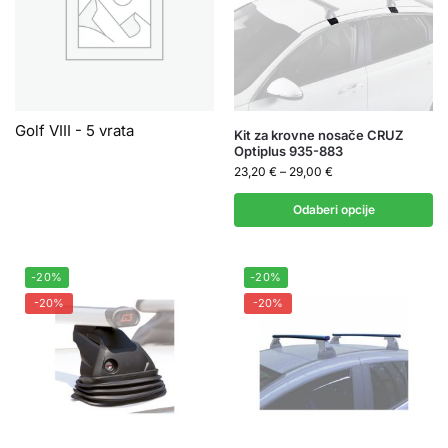
Golf VIII - 5 vrata
Kit za krovne nosače CRUZ
Optiplus 935-883
23,20
€
–
29,00
€
Odaberi opcije
-20%
-20%
-20%
-20%