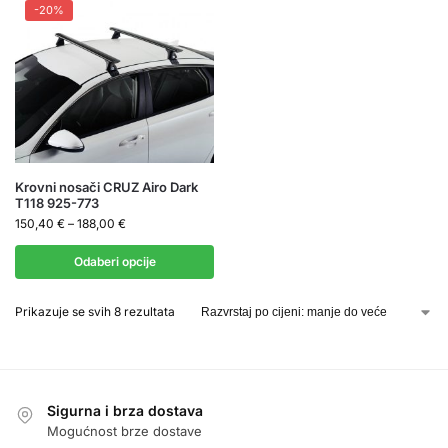
-20%
Krovni nosači CRUZ Airo Dark
T118 925-773
150,40
€
–
188,00
€
Odaberi opcije
Prikazuje se svih 8 rezultata
Sigurna i brza dostava
Mogućnost brze dostave