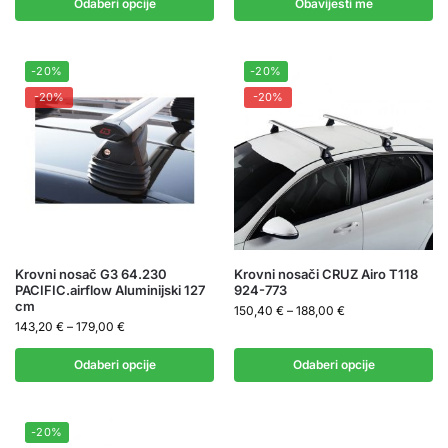
Odaberi opcije
Obavijesti me
-20%
-20%
-20%
-20%
Krovni nosač G3 64.230
Krovni nosači CRUZ Airo T118
PACIFIC.airflow Aluminijski 127
924-773
cm
150,40
€
–
188,00
€
143,20
€
–
179,00
€
Odaberi opcije
Odaberi opcije
-20%