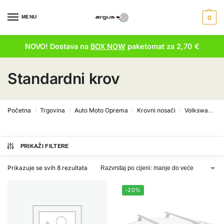
MENU
0
NOVO! Dostava na
BOX NOW
paketomat za 2,70 €
Standardni krov
Početna
Trgovina
Auto Moto Oprema
Krovni nosači
Volkswagen krovni nosači
/
/
/
/
PRIKAŽI FILTERE
Prikazuje se svih 8 rezultata
-20%