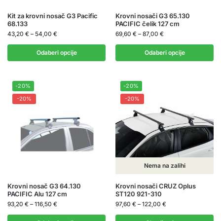
Kit za krovni nosač G3 Pacific
Krovni nosači G3 65.130
68.133
PACIFIC čelik 127 cm
43,20
€
–
54,00
€
69,60
€
–
87,00
€
Odaberi opcije
Odaberi opcije
-20%
-20%
-20%
-20%
Nema na zalihi
Krovni nosač G3 64.130
Krovni nosači CRUZ Oplus
PACIFIC Alu 127 cm
ST120 921-310
93,20
€
–
116,50
€
97,60
€
–
122,00
€