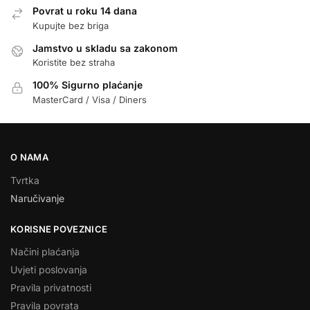
Povrat u roku 14 dana
Kupujte bez briga
Jamstvo u skladu sa zakonom
Koristite bez straha
100% Sigurno plaćanje
MasterCard / Visa / Diners
O NAMA
Tvrtka
Naručivanje
KORISNE POVEZNICE
Načini plaćanja
Uvjeti poslovanja
Pravila privatnosti
Pravila povrata