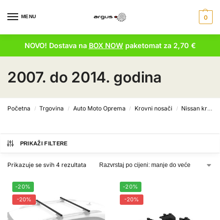
MENU
0
NOVO! Dostava na
BOX NOW
paketomat za 2,70 €
2007. do 2014. godina
Početna
Trgovina
Auto Moto Oprema
Krovni nosači
Nissan krovni nosači
/
/
/
/
PRIKAŽI FILTERE
Prikazuje se svih 4 rezultata
-20%
-20%
-20%
-20%