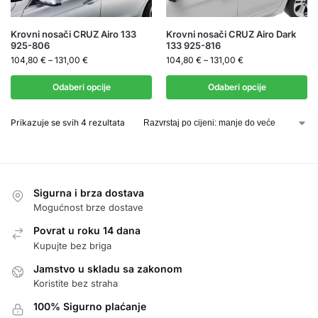
Krovni nosači CRUZ Airo 133
Krovni nosači CRUZ Airo Dark
925-806
133 925-816
104,80
€
–
131,00
€
104,80
€
–
131,00
€
Odaberi opcije
Odaberi opcije
Prikazuje se svih 4 rezultata
Sigurna i brza dostava
Mogućnost brze dostave
Povrat u roku 14 dana
Kupujte bez briga
Jamstvo u skladu sa zakonom
Koristite bez straha
100% Sigurno plaćanje