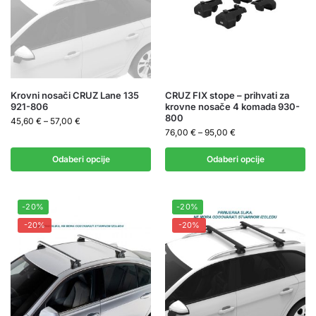
Krovni nosači CRUZ Lane 135
CRUZ FIX stope – prihvati za
921-806
krovne nosače 4 komada 930-
800
45,60
€
–
57,00
€
76,00
€
–
95,00
€
Odaberi opcije
Odaberi opcije
-20%
-20%
-20%
-20%