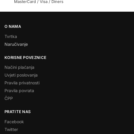
MasterCard / Visa / Diners
O NAMA
Tvrtka
Naručivanje
KORISNE POVEZNICE
Načini plaćanja
Uvjeti poslovanja
Pravila privatnosti
Pravila povrata
ČPP
PRATITE NAS
Facebook
Twitter