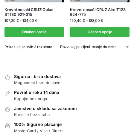
Krovni nosači CRUZ Oplus
Krovni nosači CRUZ Airo T128
ST130 921-315
924-775
107,20
€
–
134,00
€
150,40
€
–
188,00
€
Odaberi opcije
Odaberi opcije
Prikazuje se svih 3 rezultata
Sigurna i brza dostava
Mogućnost brze dostave
Povrat u roku 14 dana
Kupujte bez briga
Jamstvo u skladu sa zakonom
Koristite bez straha
100% Sigurno plaćanje
MasterCard / Visa / Diners