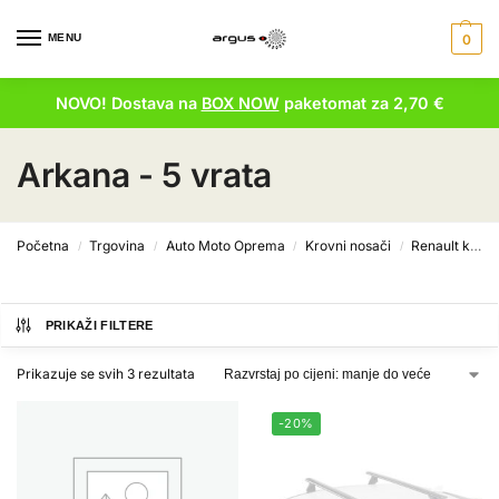
MENU
0
NOVO! Dostava na
BOX NOW
paketomat za 2,70 €
Arkana - 5 vrata
Početna
Trgovina
Auto Moto Oprema
Krovni nosači
Renault krovni nosači
/
/
/
/
PRIKAŽI FILTERE
Prikazuje se svih 3 rezultata
-20%