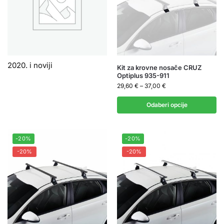
2020. i noviji
Kit za krovne nosače CRUZ
Optiplus 935-911
29,60
€
–
37,00
€
Odaberi opcije
-20%
-20%
-20%
-20%