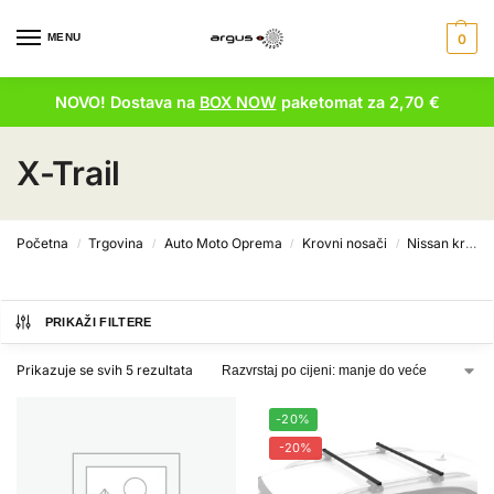
MENU
0
NOVO! Dostava na
BOX NOW
paketomat za 2,70 €
X-Trail
Početna
Trgovina
Auto Moto Oprema
Krovni nosači
Nissan krovni nosači
/
/
/
/
PRIKAŽI FILTERE
Prikazuje se svih 5 rezultata
-20%
-20%