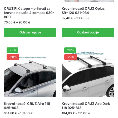
CRUZ FIX stope – prihvati za
Krovni nosači CRUZ Oplus
krovne nosače 4 komada 930-
SR+120 921-934
800
82,40
€
–
103,00
€
76,00
€
–
95,00
€
Odaberi opcije
Odaberi opcije
-20%
-20%
-20%
-20%
Krovni nosači CRUZ Airo 118
Krovni nosači CRUZ Airo Dark
925-803
118 925-813
104,80
€
–
131,00
€
104,80
€
–
131,00
€