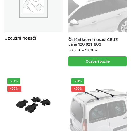
Uzdužni nosači
Čelični krovni nosači CRUZ
Lane 120 921-803
36,80
€
–
46,00
€
Odaberi opcije
-20%
-20%
-20%
-20%