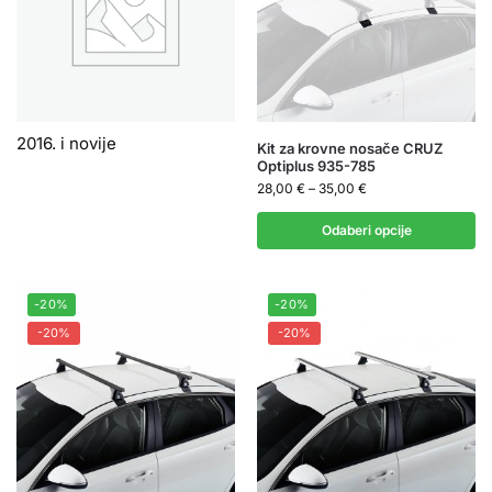
2016. i novije
Kit za krovne nosače CRUZ
Optiplus 935-785
28,00
€
–
35,00
€
Odaberi opcije
-20%
-20%
-20%
-20%