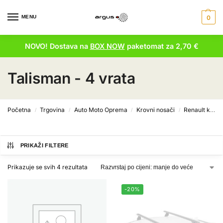
MENU
0
NOVO! Dostava na
BOX NOW
paketomat za 2,70 €
Talisman - 4 vrata
Početna
Trgovina
Auto Moto Oprema
Krovni nosači
Renault krovni nosači
/
/
/
/
PRIKAŽI FILTERE
Prikazuje se svih 4 rezultata
-20%