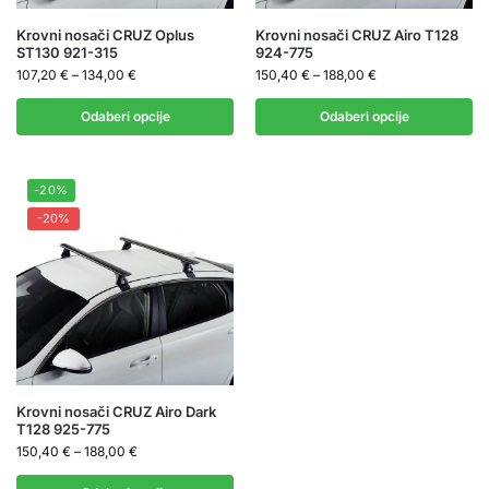
Krovni nosači CRUZ Oplus
Krovni nosači CRUZ Airo T128
ST130 921-315
924-775
107,20
€
–
134,00
€
150,40
€
–
188,00
€
Odaberi opcije
Odaberi opcije
-20%
-20%
Krovni nosači CRUZ Airo Dark
T128 925-775
150,40
€
–
188,00
€